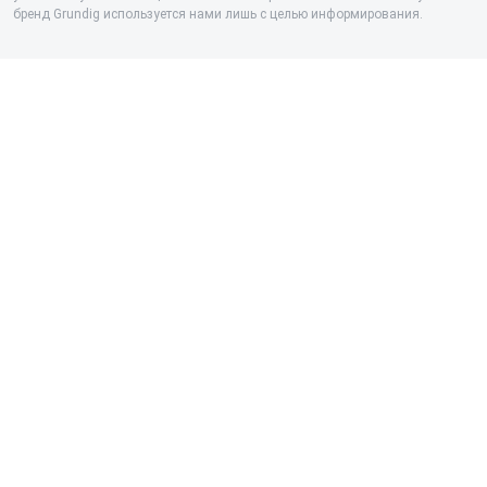
бренд Grundig используется нами лишь с целью информирования.
Микроволновых печей
Кондиционеров
Вытяжек
Кофемашин