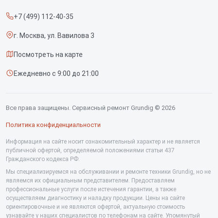
Прайс-лист
Вертикальных пылесосов
+7 (499) 112-40-35
Срочный ремонт
Саундбаров
г. Москва, ул. Вавилова 3
Доставка и способы оплаты
Варочных панелей
Посмотреть на карте
Диагностика
Напольных пылесосов
Ежедневно с 9:00 до 21:00
Контакты
Духовых шкафов
Холодильников
Все права защищены. Сервисный ремонт Grundig © 2026
Сушильных машин
Политика конфиденциальности
Кофеварок
Информация на сайте носит ознакомительный характер и не является
публичной офертой, определяемой положениями статьи 437
Гражданского кодекса РФ.
Телевизоров
Мы специализируемся на обслуживании и ремонте техники Grundig, но не
Посудомоечных машин
являемся их официальным представителем. Предоставляем
профессиональные услуги после истечения гарантии, а также
Стиральных машин
осуществляем диагностику и наладку продукции. Цены на сайте
ориентировочные и не являются офертой, актуальную стоимость
узнавайте у наших специалистов по телефонам на сайте. Упомянутый
Портативных колонок