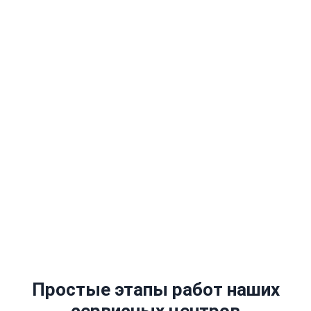
Бесплатная диагностика
При заказе ремонта
Выезд за 2 часа
В любой район города
Гарантия до 1 года
На работы и запчасти
Простые этапы работ наших