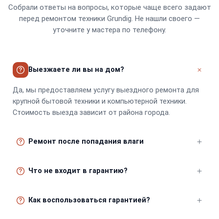
Собрали ответы на вопросы, которые чаще всего задают
перед ремонтом техники Grundig. Не нашли своего —
уточните у мастера по телефону.
Выезжаете ли вы на дом?
Да, мы предоставляем услугу выездного ремонта для
крупной бытовой техники и компьютерной техники.
Стоимость выезда зависит от района города.
Ремонт после попадания влаги
Мы выполняем ремонт устройств после попадания
Что не входит в гарантию?
влаги. Важно как можно скорее обратиться в
сервисный центр, не включая устройство. Мы
Гарантия не распространяется на механические
проведем профессиональную просушку и очистку.
Как воспользоваться гарантией?
повреждения, попадание влаги, неправильную
эксплуатацию устройства, самостоятельный ремонт