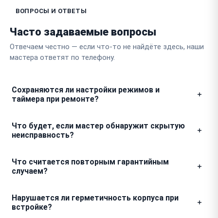
ВОПРОСЫ И ОТВЕТЫ
Часто задаваемые вопросы
Отвечаем честно — если что-то не найдёте здесь, наши
мастера ответят по телефону.
Сохраняются ли настройки режимов и
таймера при ремонте?
Ремонт вашей духовки затрагивает только
Что будет, если мастер обнаружит скрытую
аппаратную часть, поэтому все пользовательские
неисправность?
настройки, сохраненные в памяти, остаются
неизменными. После завершения работ устройство
Мы строго придерживаемся политики прозрачности
Что считается повторным гарантийным
будет готово к использованию в привычном для вас
и не выполняем работы без вашего согласия. Если в
случаем?
режиме без необходимости перенастройки.
процессе разборки Grundig обнаружится
дополнительный дефект, мастер обязательно
Повторным случаем считается ситуация, когда в
Нарушается ли герметичность корпуса при
свяжется с вами, покажет фото или видео
течение срока действия гарантии узел, который мы
встройке?
проблемы и согласует стоимость перед началом
ремонтировали, снова выходит из строя при