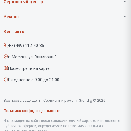
Сервисный центр
О нашем сервисе
Ремонт
Гарантия
Роботов-пылесосов
Контакты
Прайс-лист
Вертикальных пылесосов
+7 (499) 112-40-35
Срочный ремонт
Саундбаров
г. Москва, ул. Вавилова 3
Доставка и способы оплаты
Варочных панелей
Посмотреть на карте
Диагностика
Напольных пылесосов
Ежедневно с 9:00 до 21:00
Контакты
Духовых шкафов
Холодильников
Все права защищены. Сервисный ремонт Grundig © 2026
Сушильных машин
Политика конфиденциальности
Кофеварок
Информация на сайте носит ознакомительный характер и не является
публичной офертой, определяемой положениями статьи 437