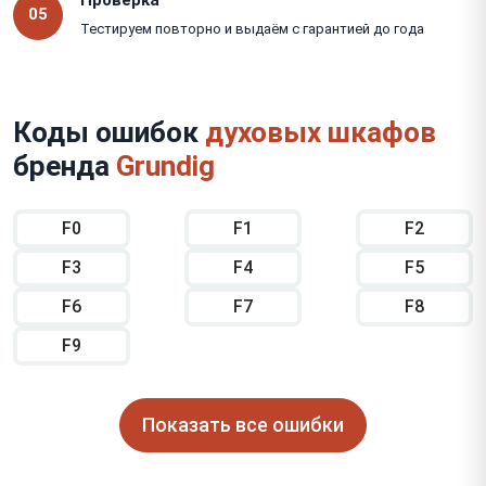
05
Тестируем повторно и выдаём с гарантией до года
Коды ошибок
духовых шкафов
бренда
Grundig
F0
F1
F2
F3
F4
F5
F6
F7
F8
F9
Показать все ошибки