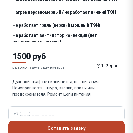
Нагрев неравномерный / не работает нижний ТЭН
Не работает гриль (верхний мощный ТЭН)
Не работает вентилятор конвекции (нет
равномерного нагрева)
Не держит температуру / перегревает (термостат,
1500 руб
датчик)
Перегрев / аварийное отключение (термозащита)
1–2 дня
не включается / нет питания
Не работает таймер / автоотключение /
программы
Духовой шкаф не включается, нет питания.
Не открывается / провисает / плохо держится
Неисправность шнура, кнопки, платы или
дверца (петли)
предохранителя. Ремонт цепи питания.
Разбито / треснуло стекло дверцы (внутреннее/
наружное)
Телефон
Износ / повреждение уплотнителя дверцы
(тепловые потери)
Оставить заявку
Не работает / перегорела лампочка подсветки