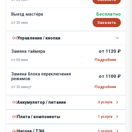
Бесплатно
Выезд мастера
от 30 мин
Заказать
Управление / кнопки
от 1120 ₽
Замена таймера
от 60 мин
Замена блока переключения
от 1100 ₽
режимов
от 30 минут
Аккумулятор / питание
3 услуги
от 1220 ₽
Ремонт клеммной колодки
Плата / компоненты
1 услуга
от 2-х часов
от 1220 ₽
Ремонт электронного модуля
Нагрев / ТЭН
1 услуга