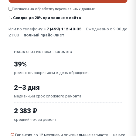
Согласен на обработку
персональных данных
Не работает дисплей / кнопки / сенсорная панель
Скидка до 20% при заявке с сайта
Запах гари / дым из духовки (нагарь, засорение)
Или по телефону:
+7 (499) 112-40-35
·
Ежедневно с 9:00 до
Неисправна плата управления (электронные
21:00
·
полный прайс-лист
модели)
НАША СТАТИСТИКА · GRUNDIG
39%
ремонтов закрываем в день обращения
2–3 дня
медианный срок сложного ремонта
2 383 ₽
средний чек за ремонт
Гарантия до 12 месяцев и оригинальные запчасти — на все