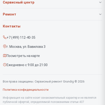
Сервисный центр
О нашем сервисе
Ремонт
Гарантия
Роботов-пылесосов
Контакты
Прайс-лист
Вертикальных пылесосов
+7 (499) 112-40-35
Срочный ремонт
Саундбаров
г. Москва, ул. Вавилова 3
Доставка и способы оплаты
Варочных панелей
Посмотреть на карте
Диагностика
Напольных пылесосов
Ежедневно с 9:00 до 21:00
Контакты
Духовых шкафов
Холодильников
Все права защищены. Сервисный ремонт Grundig © 2026
Сушильных машин
Политика конфиденциальности
Кофеварок
Информация на сайте носит ознакомительный характер и не является
публичной офертой, определяемой положениями статьи 437