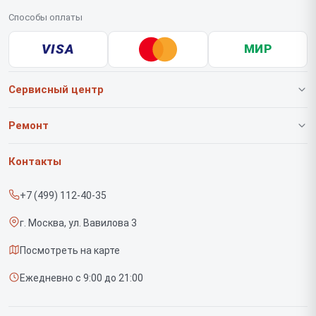
Способы оплаты
VISA
МИР
Сервисный центр
О нашем сервисе
Ремонт
Гарантия
Роботов-пылесосов
Контакты
Прайс-лист
Вертикальных пылесосов
+7 (499) 112-40-35
Срочный ремонт
Саундбаров
г. Москва, ул. Вавилова 3
Доставка и способы оплаты
Варочных панелей
Посмотреть на карте
Диагностика
Напольных пылесосов
Ежедневно с 9:00 до 21:00
Контакты
Духовых шкафов