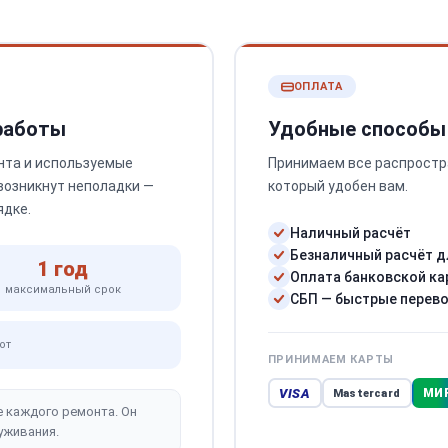
ОПЛАТА
 работы
Удобные способы
нта и используемые
Принимаем все распростр
 возникнут неполадки —
который удобен вам.
ядке.
Наличный расчёт
Безналичный расчёт д
1 год
Оплата банковской ка
максимальный срок
СБП — быстрые перев
от
ПРИНИМАЕМ КАРТЫ
VISA
МИ
Mastercard
е каждого ремонта. Он
уживания.