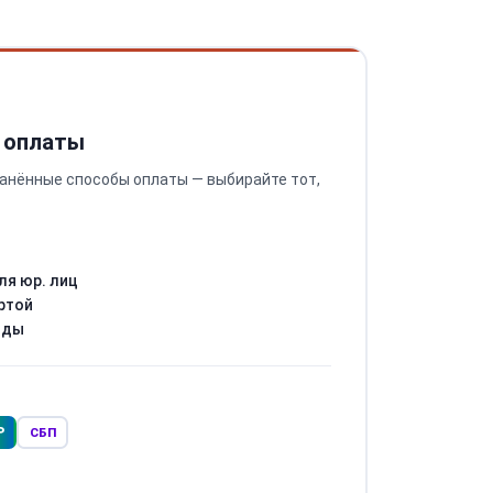
 оплаты
анённые способы оплаты — выбирайте тот,
ля юр. лиц
ртой
оды
Р
СБП