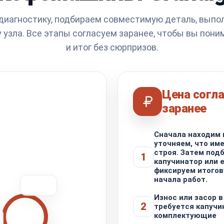
иагностику, подбираем совместимую деталь, выпо
 узла. Все этапы согласуем заранее, чтобы вы пони
и итог без сюрпризов.
Цена согл
заранее
Сначала находим 
уточняем, что им
строя. Затем под
1
капучинатор или 
фиксируем итогов
начала работ.
Износ или засор в
2
требуется капучи
комплектующие