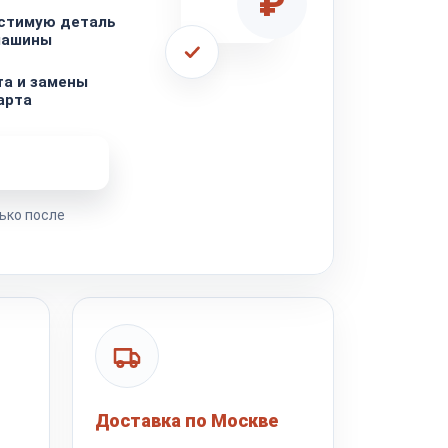
₽
стимую деталь
машины
та и замены
арта
ремонта
ько после
Доставка по Москве