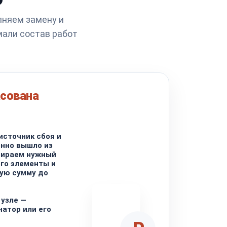
лняем замену и
мали состав работ
асована
источник сбоя и
енно вышло из
бираем нужный
его элементы и
ую сумму до
 узле —
натор или его