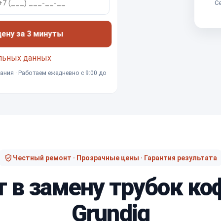
Се
ну за 3 минуты
льных данных
ания · Работаем ежедневно с 9:00 до
Честный ремонт · Прозрачные цены · Гарантия результата
т в замену трубок 
Grundig