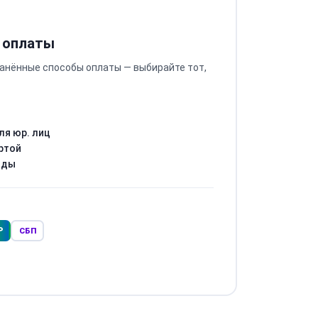
 оплаты
анённые способы оплаты — выбирайте тот,
ля юр. лиц
ртой
оды
Р
СБП