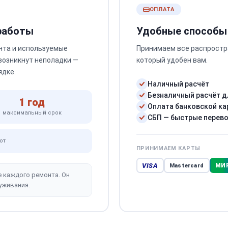
ОПЛАТА
 работы
Удобные способы
нта и используемые
Принимаем все распростр
 возникнут неполадки —
который удобен вам.
ядке.
Наличный расчёт
Безналичный расчёт д
1 год
Оплата банковской ка
максимальный срок
СБП — быстрые перев
от
ПРИНИМАЕМ КАРТЫ
VISA
МИ
Mastercard
е каждого ремонта. Он
уживания.