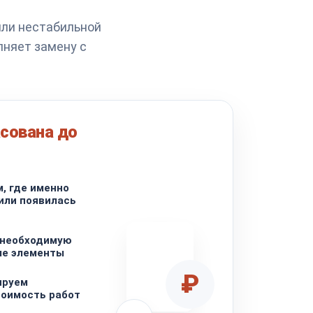
или нестабильной
лняет замену с
сована до
, где именно
или появилась
 необходимую
ые элементы
₽
ируем
тоимость работ