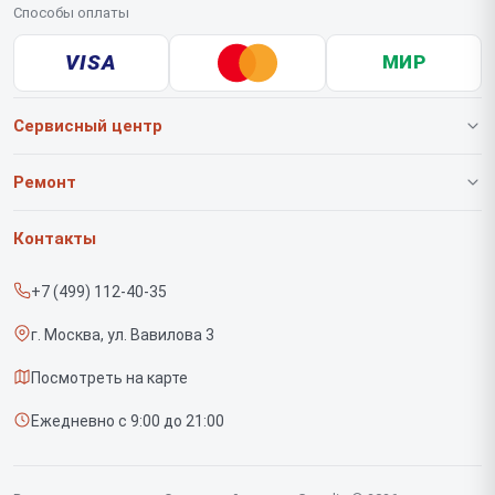
Способы оплаты
VISA
МИР
Сервисный центр
О нашем сервисе
Ремонт
Гарантия
Роботов-пылесосов
Контакты
Прайс-лист
Вертикальных пылесосов
+7 (499) 112-40-35
Срочный ремонт
Саундбаров
г. Москва, ул. Вавилова 3
Доставка и способы оплаты
Варочных панелей
Посмотреть на карте
Диагностика
Напольных пылесосов
Ежедневно с 9:00 до 21:00
Контакты
Духовых шкафов
Холодильников