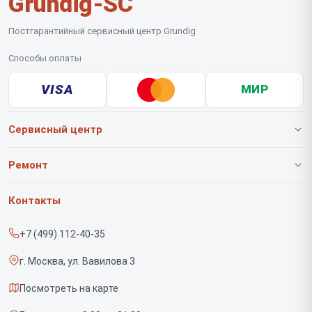
Grundig-SC
Постгарантийный сервисный центр Grundig
Способы оплаты
VISA
МИР
Сервисный центр
О нашем сервисе
Ремонт
Гарантия
Роботов-пылесосов
Контакты
Прайс-лист
Вертикальных пылесосов
+7 (499) 112-40-35
Срочный ремонт
Саундбаров
г. Москва, ул. Вавилова 3
Доставка и способы оплаты
Варочных панелей
Посмотреть на карте
Диагностика
Напольных пылесосов