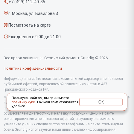
+7 (499) 112-40-35
Срочный ремонт
Саундбаров
г. Москва, ул. Вавилова 3
Доставка и способы оплаты
Варочных панелей
Посмотреть на карте
Диагностика
Напольных пылесосов
Ежедневно с 9:00 до 21:00
Контакты
Духовых шкафов
Холодильников
Все права защищены. Сервисный ремонт Grundig © 2026
Сушильных машин
Политика конфиденциальности
Кофеварок
Информация на сайте носит ознакомительный характер и не является
публичной офертой, определяемой положениями статьи 437
Гражданского кодекса РФ.
Телевизоров
Мы специализируемся на обслуживании и ремонте техники Grundig, но не
Пользуясь сайтом, вы принимаете
Посудомоечных машин
ОК
политику куки
. Так наш сайт становится
являемся их официальным представителем. Предоставляем
удобнее
профессиональные услуги после истечения гарантии, а также
Стиральных машин
осуществляем диагностику и наладку продукции. Цены на сайте
ориентировочные и не являются офертой, актуальную стоимость
узнавайте у наших специалистов по телефонам на сайте. Упомянутый
Портативных колонок
бренд Grundig используется нами лишь с целью информирования.