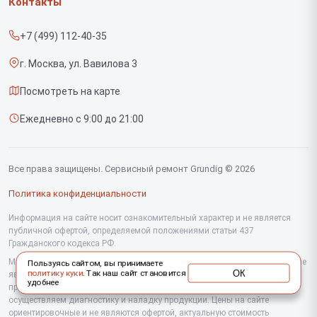
Контакты
Прайс-лист
Вертикальных пылесосов
+7 (499) 112-40-35
Срочный ремонт
Саундбаров
г. Москва, ул. Вавилова 3
Доставка и способы оплаты
Варочных панелей
Посмотреть на карте
Диагностика
Напольных пылесосов
Ежедневно с 9:00 до 21:00
Контакты
Духовых шкафов
Холодильников
Все права защищены. Сервисный ремонт Grundig © 2026
Сушильных машин
Политика конфиденциальности
Кофеварок
Информация на сайте носит ознакомительный характер и не является
публичной офертой, определяемой положениями статьи 437
Гражданского кодекса РФ.
Телевизоров
Мы специализируемся на обслуживании и ремонте техники Grundig, но не
Пользуясь сайтом, вы принимаете
Посудомоечных машин
ОК
политику куки
. Так наш сайт становится
являемся их официальным представителем. Предоставляем
удобнее
профессиональные услуги после истечения гарантии, а также
Стиральных машин
осуществляем диагностику и наладку продукции. Цены на сайте
ориентировочные и не являются офертой, актуальную стоимость