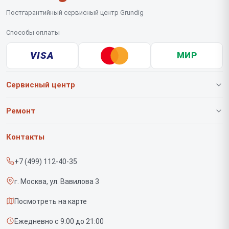
Постгарантийный сервисный центр Grundig
Способы оплаты
VISA
МИР
Сервисный центр
О нашем сервисе
Ремонт
Гарантия
Роботов-пылесосов
Контакты
Прайс-лист
Вертикальных пылесосов
+7 (499) 112-40-35
Срочный ремонт
Саундбаров
г. Москва, ул. Вавилова 3
Доставка и способы оплаты
Варочных панелей
Посмотреть на карте
Диагностика
Напольных пылесосов
Ежедневно с 9:00 до 21:00
Контакты