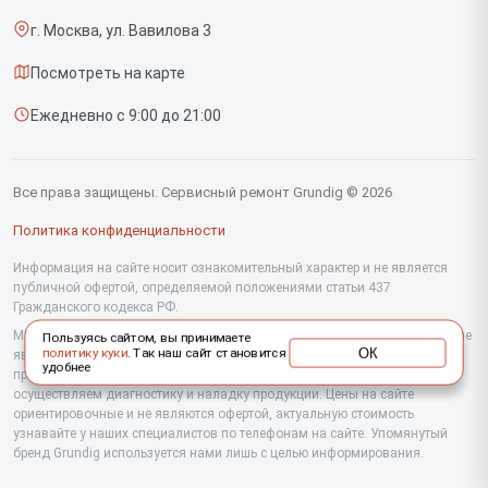
Саундбаров
г. Москва, ул. Вавилова 3
Доставка и способы оплаты
Варочных панелей
Посмотреть на карте
Диагностика
Напольных пылесосов
Ежедневно с 9:00 до 21:00
Контакты
Духовых шкафов
Холодильников
Все права защищены. Сервисный ремонт Grundig © 2026
Сушильных машин
Политика конфиденциальности
Кофеварок
Информация на сайте носит ознакомительный характер и не является
публичной офертой, определяемой положениями статьи 437
Гражданского кодекса РФ.
Телевизоров
Мы специализируемся на обслуживании и ремонте техники Grundig, но не
Пользуясь сайтом, вы принимаете
Посудомоечных машин
ОК
политику куки
. Так наш сайт становится
являемся их официальным представителем. Предоставляем
удобнее
профессиональные услуги после истечения гарантии, а также
Стиральных машин
осуществляем диагностику и наладку продукции. Цены на сайте
ориентировочные и не являются офертой, актуальную стоимость
узнавайте у наших специалистов по телефонам на сайте. Упомянутый
Портативных колонок
бренд Grundig используется нами лишь с целью информирования.
Микроволновых печей