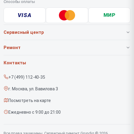
Способы оплаты
VISA
МИР
Сервисный центр
О нашем сервисе
Ремонт
Гарантия
Роботов-пылесосов
Контакты
Прайс-лист
Вертикальных пылесосов
+7 (499) 112-40-35
Срочный ремонт
Саундбаров
г. Москва, ул. Вавилова 3
Доставка и способы оплаты
Варочных панелей
Посмотреть на карте
Диагностика
Напольных пылесосов
Ежедневно с 9:00 до 21:00
Контакты
Духовых шкафов
Холодильников
Все права защищены. Сервисный ремонт Grundig © 2026