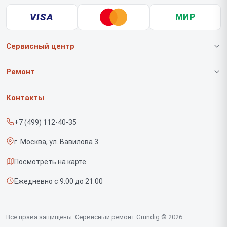
VISA
МИР
Сервисный центр
О нашем сервисе
Ремонт
Гарантия
Роботов-пылесосов
Контакты
Прайс-лист
Вертикальных пылесосов
+7 (499) 112-40-35
Срочный ремонт
Саундбаров
г. Москва, ул. Вавилова 3
Доставка и способы оплаты
Варочных панелей
Посмотреть на карте
Диагностика
Напольных пылесосов
Ежедневно с 9:00 до 21:00
Контакты
Духовых шкафов
Холодильников
Все права защищены. Сервисный ремонт Grundig © 2026