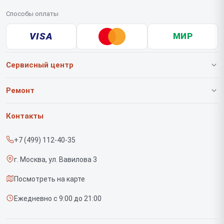
Способы оплаты
VISA
МИР
Сервисный центр
О нашем сервисе
Ремонт
Гарантия
Роботов-пылесосов
Контакты
Прайс-лист
Вертикальных пылесосов
+7 (499) 112-40-35
Срочный ремонт
Саундбаров
г. Москва, ул. Вавилова 3
Доставка и способы оплаты
Варочных панелей
Посмотреть на карте
Диагностика
Напольных пылесосов
Ежедневно с 9:00 до 21:00
Контакты
Духовых шкафов