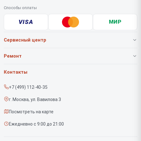
Способы оплаты
VISA
МИР
Сервисный центр
О нашем сервисе
Ремонт
Гарантия
Роботов-пылесосов
Контакты
Прайс-лист
Вертикальных пылесосов
+7 (499) 112-40-35
Срочный ремонт
Саундбаров
г. Москва, ул. Вавилова 3
Доставка и способы оплаты
Варочных панелей
Посмотреть на карте
Диагностика
Напольных пылесосов
Ежедневно с 9:00 до 21:00
Контакты
Духовых шкафов