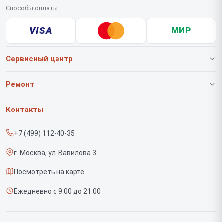
Способы оплаты
VISA
МИР
Сервисный центр
О нашем сервисе
Ремонт
Гарантия
Роботов-пылесосов
Контакты
Прайс-лист
Вертикальных пылесосов
+7 (499) 112-40-35
Срочный ремонт
Саундбаров
г. Москва, ул. Вавилова 3
Доставка и способы оплаты
Варочных панелей
Посмотреть на карте
Диагностика
Напольных пылесосов
Ежедневно с 9:00 до 21:00
Контакты
Духовых шкафов
Холодильников